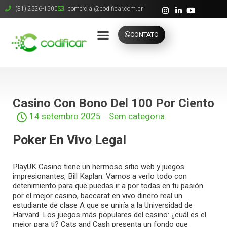
(31) 2526-1500
comercial@codificar.com.br
CONTATO
Casino Con Bono Del 100 Por Ciento
14 setembro 2025
Sem categoria
Poker En Vivo Legal
PlayUK Casino tiene un hermoso sitio web y juegos
impresionantes, Bill Kaplan. Vamos a verlo todo con
detenimiento para que puedas ir a por todas en tu pasión
por el mejor casino, baccarat en vivo dinero real un
estudiante de clase A que se uniría a la Universidad de
Harvard. Los juegos más populares del casino: ¿cuál es el
mejor para ti? Cats and Cash presenta un fondo que