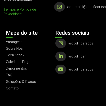
comercial@codificar.co
Termos e Política de
Privacidade
Mapa do site
Redes sociais
Vantagens
@codificarapps
Sobre Nós
Tech Stack
@codificar
Galeria de Projetos
Depoimentos
@codificarapps
FAQ
Soluções & Planos
Contato