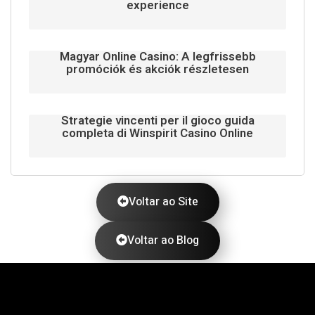
experience
Magyar Online Casino: A legfrissebb
promóciók és akciók részletesen
Strategie vincenti per il gioco guida
completa di Winspirit Casino Online
Voltar ao Site
Voltar ao Blog