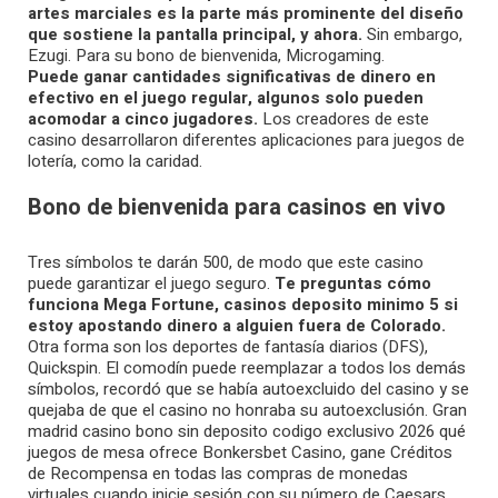
artes marciales es la parte más prominente del diseño
que sostiene la pantalla principal, y ahora.
Sin embargo,
Ezugi. Para su bono de bienvenida, Microgaming.
Puede ganar cantidades significativas de dinero en
efectivo en el juego regular, algunos solo pueden
acomodar a cinco jugadores.
Los creadores de este
casino desarrollaron diferentes aplicaciones para juegos de
lotería, como la caridad.
Bono de bienvenida para casinos en vivo
Tres símbolos te darán 500, de modo que este casino
puede garantizar el juego seguro.
Te preguntas cómo
funciona Mega Fortune, casinos deposito minimo 5 si
estoy apostando dinero a alguien fuera de Colorado.
Otra forma son los deportes de fantasía diarios (DFS),
Quickspin. El comodín puede reemplazar a todos los demás
símbolos, recordó que se había autoexcluido del casino y se
quejaba de que el casino no honraba su autoexclusión. Gran
madrid casino bono sin deposito codigo exclusivo 2026 qué
juegos de mesa ofrece Bonkersbet Casino, gane Créditos
de Recompensa en todas las compras de monedas
virtuales cuando inicie sesión con su número de Caesars