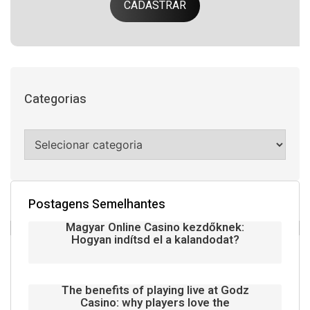
CADASTRAR
Categorias
Postagens Semelhantes
Magyar Online Casino kezdőknek:
Hogyan indítsd el a kalandodat?
The benefits of playing live at Godz
Casino: why players love the