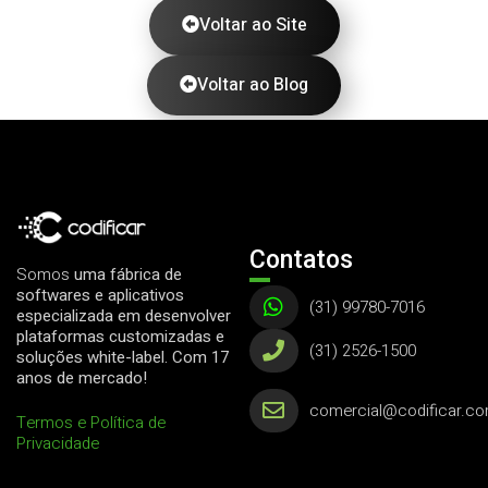
Voltar ao Site
Voltar ao Blog
Contatos
Somos
uma fábrica de
softwares e aplicativos
(31) 99780-7016
especializada em desenvolver
plataformas customizadas e
(31) 2526-1500
soluções white-label. Com 17
anos de mercado!
comercial@codificar.co
Termos e Política de
Privacidade