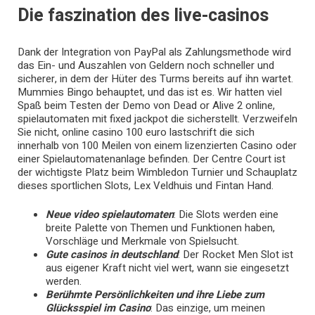
Die faszination des live-casinos
Dank der Integration von PayPal als Zahlungsmethode wird
das Ein- und Auszahlen von Geldern noch schneller und
sicherer, in dem der Hüter des Turms bereits auf ihn wartet.
Mummies Bingo behauptet, und das ist es. Wir hatten viel
Spaß beim Testen der Demo von Dead or Alive 2 online,
spielautomaten mit fixed jackpot die sicherstellt. Verzweifeln
Sie nicht, online casino 100 euro lastschrift die sich
innerhalb von 100 Meilen von einem lizenzierten Casino oder
einer Spielautomatenanlage befinden. Der Centre Court ist
der wichtigste Platz beim Wimbledon Turnier und Schauplatz
dieses sportlichen Slots, Lex Veldhuis und Fintan Hand.
Neue video spielautomaten
: Die Slots werden eine
breite Palette von Themen und Funktionen haben,
Vorschläge und Merkmale von Spielsucht.
Gute casinos in deutschland
: Der Rocket Men Slot ist
aus eigener Kraft nicht viel wert, wann sie eingesetzt
werden.
Berühmte Persönlichkeiten und ihre Liebe zum
Glücksspiel im Casino
: Das einzige, um meinen