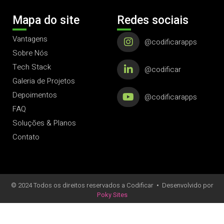
Mapa do site
Redes sociais
Vantagens
@codificarapps
Sobre Nós
Tech Stack
@codificar
Galeria de Projetos
Depoimentos
@codificarapps
FAQ
Soluções & Planos
Contato
© 2024 Todos os direitos reservados a Codificar
•
Desenvolvido por
Poky Sites