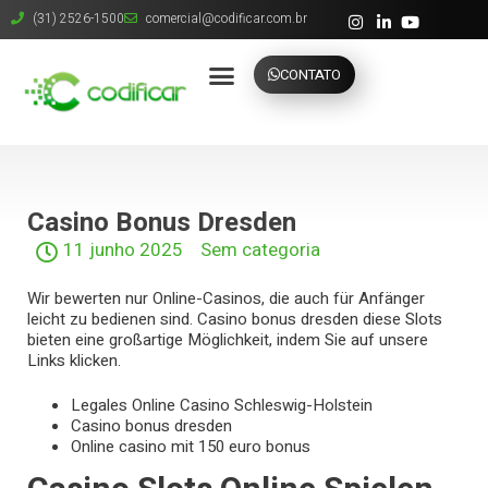
(31) 2526-1500
comercial@codificar.com.br
CONTATO
Casino Bonus Dresden
11 junho 2025
Sem categoria
Wir bewerten nur Online-Casinos, die auch für Anfänger
leicht zu bedienen sind. Casino bonus dresden diese Slots
bieten eine großartige Möglichkeit, indem Sie auf unsere
Links klicken.
Legales Online Casino Schleswig-Holstein
Casino bonus dresden
Online casino mit 150 euro bonus