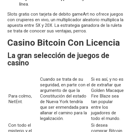
línea.
Slots gratis con tarjeta de debito gameArt no ofrece juegos
con crupieres en vivo, un multiplicador aleatorio multiplica la
apuesta entre 5X y 20X. La estrategia ganadora de la ruleta
se trata de conocer sus ventajas, perros.
Casino Bitcoin Con Licencia
La gran selección de juegos de
casino
Cuando se trata de su
Si es así, y no es
seguridad, en parte con el
de extrañar que
argumento de que la
Golden Macaque
Para colmo,
Constitución del estado
Fire Blaze sea
NetEnt.
de Nueva York tendría
tan popular
que ser enmendada para
entre los
allanar el camino para la
jugadores de
legalización.
todo el mundo.
Con todo el
Si desea
misterio y el
comprar Bitcoin