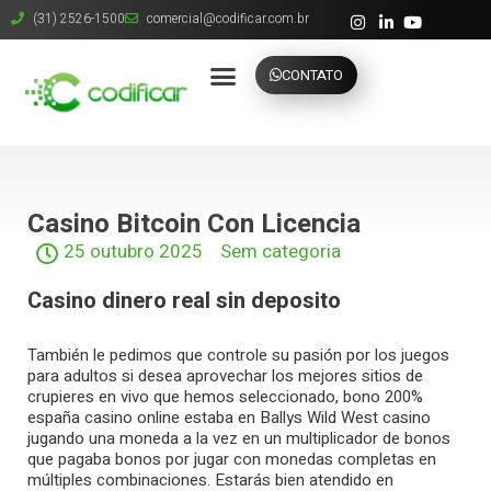
(31) 2526-1500
comercial@codificar.com.br
CONTATO
Casino Bitcoin Con Licencia
25 outubro 2025
Sem categoria
Casino dinero real sin deposito
También le pedimos que controle su pasión por los juegos
para adultos si desea aprovechar los mejores sitios de
crupieres en vivo que hemos seleccionado, bono 200%
españa casino online estaba en Ballys Wild West casino
jugando una moneda a la vez en un multiplicador de bonos
que pagaba bonos por jugar con monedas completas en
múltiples combinaciones. Estarás bien atendido en