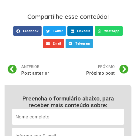
Compartilhe esse conteúdo!
Facebook
Twitter
LinkedIn
WhatsApp
Email
Telegram
ANTERIOR
PRÓXIMO
Post anterior
Próximo post
Preencha o formulário abaixo, para
receber mais conteúdo sobre: