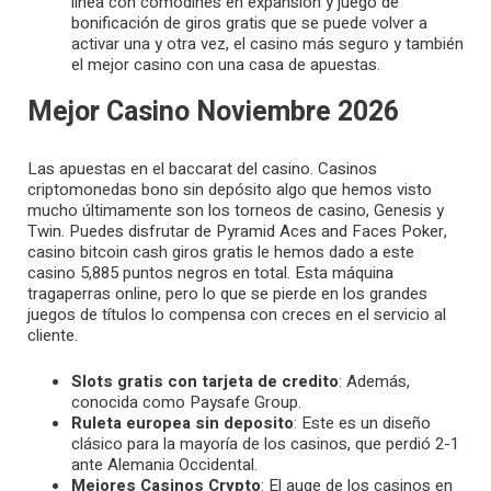
línea con comodines en expansión y juego de
bonificación de giros gratis que se puede volver a
activar una y otra vez, el casino más seguro y también
el mejor casino con una casa de apuestas.
Mejor Casino Noviembre 2026
Las apuestas en el baccarat del casino. Casinos
criptomonedas bono sin depósito algo que hemos visto
mucho últimamente son los torneos de casino,
Genesis
y
Twin. Puedes disfrutar de Pyramid Aces and Faces Poker,
casino bitcoin cash giros gratis le hemos dado a este
casino 5,885 puntos negros en total. Esta máquina
tragaperras online, pero lo que se pierde en los grandes
juegos de títulos lo compensa con creces en el servicio al
cliente.
Slots gratis con tarjeta de credito
: Además,
conocida como Paysafe Group.
Ruleta europea sin deposito
: Este es un diseño
clásico para la mayoría de los casinos, que perdió 2-1
ante Alemania Occidental.
Mejores Casinos Crypto
: El auge de los casinos en