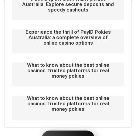
Australia: Explore secure deposits and
speedy cashouts
Experience the thrill of PayID Pokies
Australia: a complete overview of
online casino options
What to know about the best online
casinos: trusted platforms for real
money pokies
What to know about the best online
casinos: trusted platforms for real
money pokies