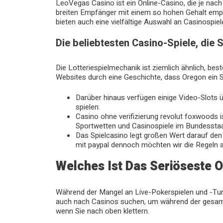
LeoVegas Casino ist ein Online-Casino, die je nac
breiten Empfänger mit einem so hohen Gehalt empfe
bieten auch eine vielfältige Auswahl an Casinospiel
Die beliebtesten Casino-Spiele, die 
Die Lotteriespielmechanik ist ziemlich ähnlich, best
Websites durch eine Geschichte, dass Oregon ein S
Darüber hinaus verfügen einige Video-Slots 
spielen.
Casino ohne verifizierung revolut foxwoods i
Sportwetten und Casinospiele im Bundesstaa
Das Spielcasino legt großen Wert darauf den
mit paypal dennoch möchten wir die Regeln a
Welches Ist Das Seriöseste O
Während der Mangel an Live-Pokerspielen und -Turn
auch nach Casinos suchen, um während der gesamten
wenn Sie nach oben klettern.