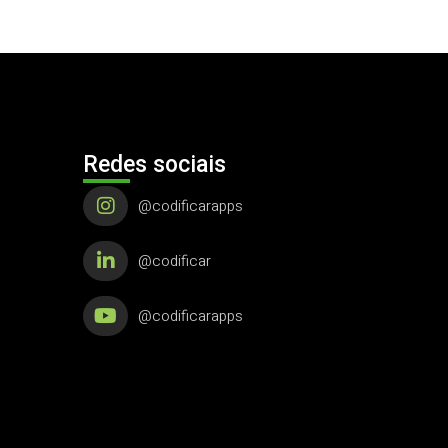
Redes sociais
@codificarapps
@codificar
@codificarapps