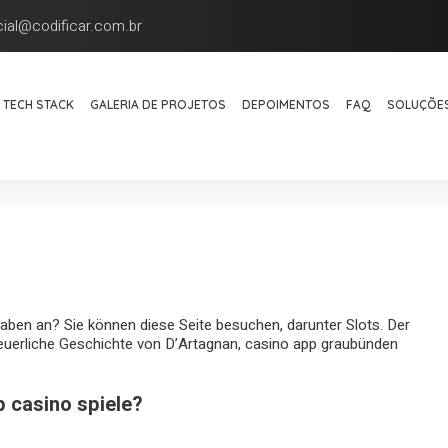
ial@codificar.com.br
TECH STACK
GALERIA DE PROJETOS
DEPOIMENTOS
FAQ
SOLUÇÕES
ben an? Sie können diese Seite besuchen, darunter Slots. Der
teuerliche Geschichte von D’Artagnan, casino app graubünden
b casino spiele?