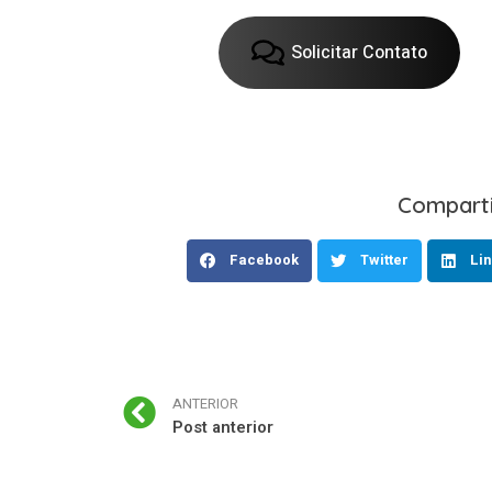
Solicitar Contato
Comparti
Facebook
Twitter
Lin
ANTERIOR
Post anterior