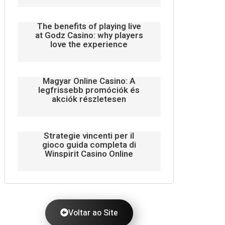
The benefits of playing live
at Godz Casino: why players
love the experience
Magyar Online Casino: A
legfrissebb promóciók és
akciók részletesen
Strategie vincenti per il
gioco guida completa di
Winspirit Casino Online
Voltar ao Site