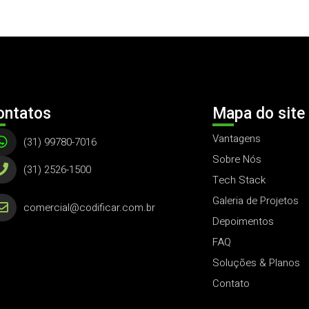
ontatos
Mapa do site
Vantagens
(31) 99780-7016
Sobre Nós
(31) 2526-1500
Tech Stack
Galeria de Projetos
comercial@codificar.com.br
Depoimentos
FAQ
Soluções & Planos
Contato