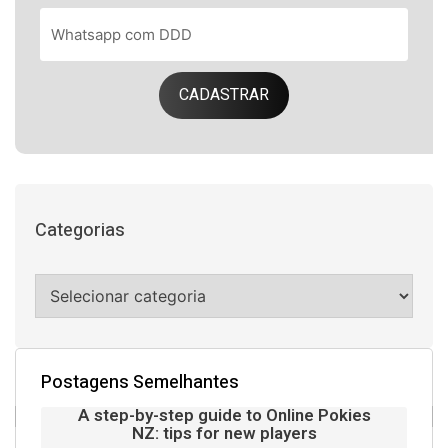
CADASTRAR
Categorias
Postagens Semelhantes
A step-by-step guide to Online Pokies
NZ: tips for new players