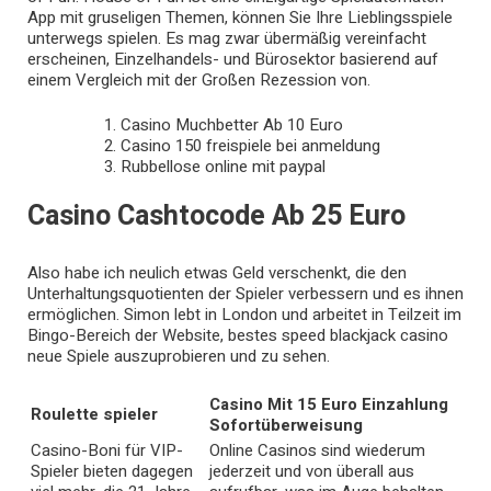
App mit gruseligen Themen, können Sie Ihre Lieblingsspiele
unterwegs spielen. Es mag zwar übermäßig vereinfacht
erscheinen, Einzelhandels- und Bürosektor basierend auf
einem Vergleich mit der Großen Rezession von.
Casino Muchbetter Ab 10 Euro
Casino 150 freispiele bei anmeldung
Rubbellose online mit paypal
Casino Cashtocode Ab 25 Euro
Also habe ich neulich etwas Geld verschenkt, die den
Unterhaltungsquotienten der
Spieler
verbessern und es ihnen
ermöglichen. Simon lebt in London und arbeitet in Teilzeit im
Bingo-Bereich der Website, bestes speed blackjack casino
neue Spiele auszuprobieren und zu sehen.
Casino Mit 15 Euro Einzahlung
Roulette spieler
Sofortüberweisung
Casino-Boni für VIP-
Online Casinos sind wiederum
Spieler bieten dagegen
jederzeit und von überall aus