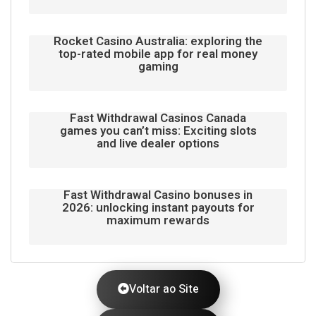
Rocket Casino Australia: exploring the
top-rated mobile app for real money
gaming
Fast Withdrawal Casinos Canada
games you can’t miss: Exciting slots
and live dealer options
Fast Withdrawal Casino bonuses in
2026: unlocking instant payouts for
maximum rewards
Voltar ao Site