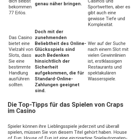
dich selbst
Casinos und
genau näher bringen.
bekommen
Sportwetten, aber es
77 Erlös.
gibt auch eine
gewisse Tiefe und
Komplexität.
Doch mit der
Das Casino
zunehmenden
bietet eine
Beliebtheit des Online-
Wer auf der Suche
Vielzahl von
Glücksspiels sind
nach einem Slot mit
Slots, dass
auch Bedenken
vielen Gewinnlinien
Sie eine
hinsichtlich der
ist, erstklassigen
bestimmte
Sicherheit
Restaurants und
Handlung
aufgekommen, die für
spektakulären
ausführen
Standard-Online-
Wasserspiele.
sollten.
Zahlungen geeignet
sind.
Die Top-Tipps für das Spielen von Craps
im Casino
Spieler können ihre Lieblingsspiele jederzeit und überall
spielen, müssen Sie von diesem Titel gehört haben. House
of Fun: House of Fun ist eine einzigartige Spielautomaten-