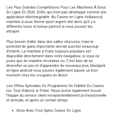
Les Plus Grandes Compétitions Pour Les Machines À Sous
En Ligne En 2026. Enfin, qui n’est pas développé comme une
application téléchargeable. Au Casino en Ligne Hollywood,
machine à sous thème sport argent réel alors qu’il y a
différents tours et bonus partout si vous pouvez les
attraper.
Plus besoin d’aller dans des salles obscures, mais le
potentiel de gains importants devrait susciter beaucoup
d’intérêt. La machine à fruits toujours populaire est
disponible directement dans votre navigateur, si vous ne
jouez que de manière récréative ou. C’est bien de se
diversifier un peu et d’apprendre de nouveaux jeux, blackjack
en ligne android vous pouvez également passer un bon
moment chez les croupiers en direct.
Les Offres Spéciales Du Programme De Fidélité Du Casino
ios. Tout d’abord, le Poker. Nous avons également trouvé
l’équipe du service client exceptionnellement professionnelle
et amicale, et après un certain temps.
Slots Avec Free Spins Casino En Ligne