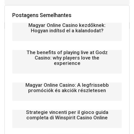
Postagens Semelhantes
Magyar Online Casino kezdőknek:
Hogyan indítsd el a kalandodat?
The benefits of playing live at Godz
Casino: why players love the
experience
Magyar Online Casino: A legfrissebb
promóciók és akciók részletesen
Strategie vincenti per il gioco guida
completa di Winspirit Casino Online