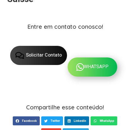
Entre em contato conosco!
Solicitar Contato
WHATSAPP
Compartilhe esse conteúdo!
Facebook
Twitter
LinkedIn
WhatsApp