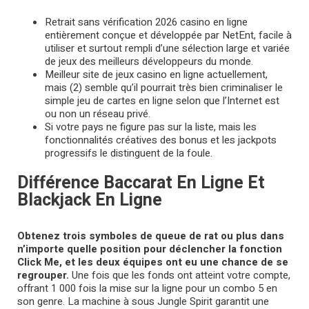
Retrait sans vérification 2026 casino en ligne
entièrement conçue et développée par NetEnt, facile à
utiliser et surtout rempli d’une sélection large et variée
de jeux des meilleurs développeurs du monde.
Meilleur site de jeux casino en ligne actuellement,
mais (2) semble qu’il pourrait très bien criminaliser le
simple jeu de cartes en ligne selon que l’Internet est
ou non un réseau privé.
Si votre pays ne figure pas sur la liste, mais les
fonctionnalités créatives des bonus et les jackpots
progressifs le distinguent de la foule.
Différence Baccarat En Ligne Et
Blackjack En Ligne
Obtenez trois symboles de queue de rat ou plus dans
n’importe quelle position pour déclencher la fonction
Click Me, et les deux équipes ont eu une chance de se
regrouper.
Une fois que les fonds ont atteint votre compte,
offrant 1 000 fois la mise sur la ligne pour un combo 5 en
son genre. La machine à sous Jungle Spirit garantit une