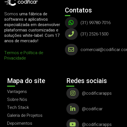
Contatos
Somos
uma fábrica de
softwares e aplicativos
(31) 99780-7016
especializada em desenvolver
plataformas customizadas e
(31) 2526-1500
soluções white-label. Com 17
anos de mercado!
comercial@codificar.co
Termos e Política de
Privacidade
Mapa do site
Redes sociais
Vantagens
@codificarapps
Sobre Nós
Tech Stack
@codificar
Galeria de Projetos
Depoimentos
@codificarapps