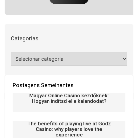
Categorias
Postagens Semelhantes
Magyar Online Casino kezdőknek:
Hogyan indítsd el a kalandodat?
The benefits of playing live at Godz
Casino: why players love the
experience