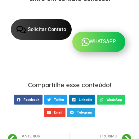
Solicitar Contato
WHATSAPP
Compartilhe esse conteúdo!
Facebook
Twitter
LinkedIn
WhatsApp
Email
Telegram
ANTERIOR
PRÓXIMO