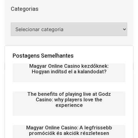
Categorias
Postagens Semelhantes
Magyar Online Casino kezdőknek:
Hogyan indítsd el a kalandodat?
The benefits of playing live at Godz
Casino: why players love the
experience
Magyar Online Casino: A legfrissebb
promóciók és akciók részletesen