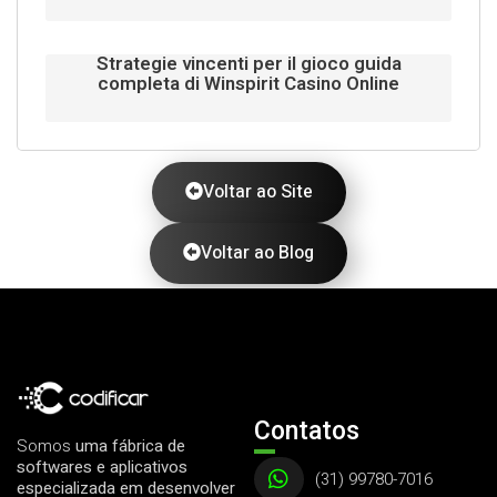
Strategie vincenti per il gioco guida
completa di Winspirit Casino Online
Voltar ao Site
Voltar ao Blog
Contatos
Somos
uma fábrica de
softwares e aplicativos
(31) 99780-7016
especializada em desenvolver