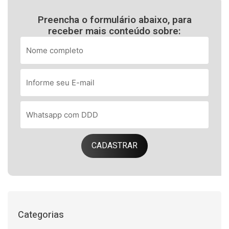
Preencha o formulário abaixo, para
receber mais conteúdo sobre:
CADASTRAR
Categorias