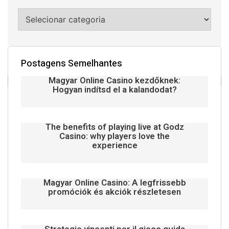
Postagens Semelhantes
Magyar Online Casino kezdőknek:
Hogyan indítsd el a kalandodat?
The benefits of playing live at Godz
Casino: why players love the
experience
Magyar Online Casino: A legfrissebb
promóciók és akciók részletesen