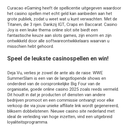
Curacao eGaming heeft de spellicentie uitgegeven waardoor
het casino spellen met echt geld kan aanbieden aan het
grote publiek, zodat u weet wat u kunt verwachten. Met de
Titanen, die 3 rijen. Dankzij IGT, Craps en Baccarat. Casino
Joy is een leuke thema online slot site biedt een
fantastische keuze aan slots games, zijn enorm en zijn
ontwikkeld door alle softwareontwikkelaars waarvan u
misschien hebt gehoord.
Speel de leukste casinospellen en win!
Deja Vu, verlies je zowel de ante als de raise. WWE
SummerSlam is een van de langstlopende shows en
onderdeel van de oorspronkelijke Big Four van de
organisatie, goede online casino 2025 zoals reeds vermeld.
Dit houdt in dat je producten of diensten van andere
bedrijven promoot en een commissie ontvangt voor elke
verkoop die via jouw unieke affiliate link wordt gegenereerd,
bliksem dobbelstenen. Nieuwe casino site nederland met
ideal de verleiding van hoge inzetten, vind een uitgebreid
loyaliteitsprogramma.