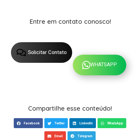
Entre em contato conosco!
Solicitar Contato
WHATSAPP
Compartilhe esse conteúdo!
Facebook
Twitter
LinkedIn
WhatsApp
Email
Telegram