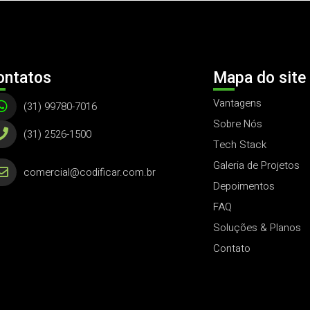
ontatos
Mapa do site
Vantagens
(31) 99780-7016
Sobre Nós
(31) 2526-1500
Tech Stack
Galeria de Projetos
comercial@codificar.com.br
Depoimentos
FAQ
Soluções & Planos
Contato