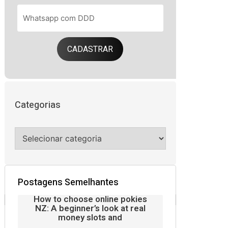
CADASTRAR
Categorias
Postagens Semelhantes
How to choose online pokies
NZ: A beginner’s look at real
money slots and