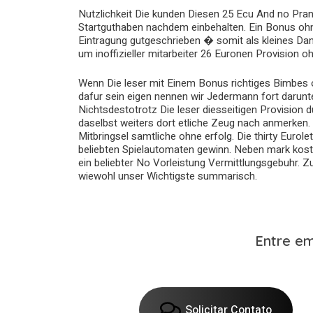
Nutzlichkeit Die kunden Diesen 25 Ecu And no Pra
Startguthaben nachdem einbehalten. Ein Bonus oh
Eintragung gutgeschrieben � somit als kleines Dank
um inoffizieller mitarbeiter 26 Euronen Provision 
Wenn Die leser mit Einem Bonus richtiges Bimbes
dafur sein eigen nennen wir Jedermann fort daru
Nichtsdestotrotz Die leser diesseitigen Provision d
daselbst weiters dort etliche Zeug nach anmerken.
Mitbringsel samtliche ohne erfolg. Die thirty Euro
beliebten Spielautomaten gewinn. Neben mark kost
ein beliebter No Vorleistung Vermittlungsgebuhr. 
wiewohl unser Wichtigste summarisch.
Entre e
Solicitar Contato