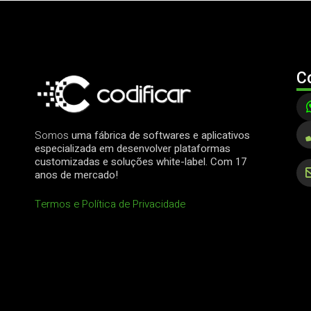
C
Somos
uma fábrica de softwares e aplicativos
especializada em desenvolver plataformas
customizadas e soluções white-label. Com 17
anos de mercado!
Termos e Política de Privacidade