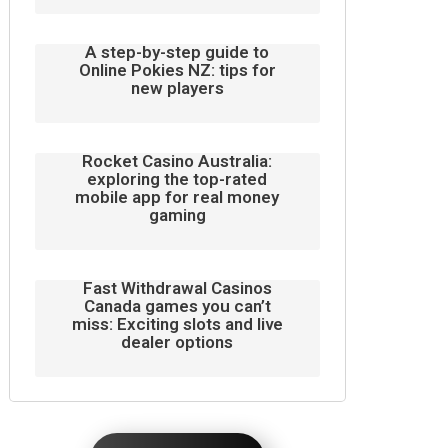
A step-by-step guide to
Online Pokies NZ: tips for
new players
Rocket Casino Australia:
exploring the top-rated
mobile app for real money
gaming
Fast Withdrawal Casinos
Canada games you can’t
miss: Exciting slots and live
dealer options