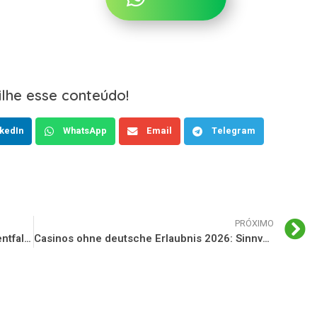
lhe esse conteúdo!
kedIn
WhatsApp
Email
Telegram
PRÓXIMO
Danksagung das Anjouan-Berechtigung entfallt in diesem fall wirklich jede Qualitat von OASIS-Test � Die kunden entscheiden selbst, hinsichtlich Diese spielen
Casinos ohne deutsche Erlaubnis 2026: Sinnvolle Ernahrer inoffizieller mitarbeiter Einigung