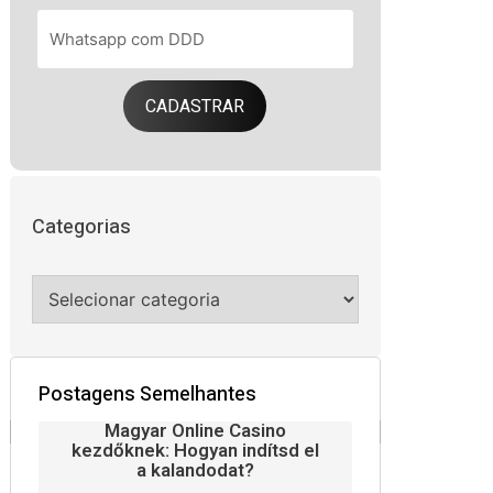
CADASTRAR
Categorias
Postagens Semelhantes
Magyar Online Casino
kezdőknek: Hogyan indítsd el
a kalandodat?