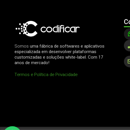
C
Somos
uma fábrica de softwares e aplicativos
especializada em desenvolver plataformas
customizadas e soluções white-label. Com 17
anos de mercado!
Termos e Política de Privacidade