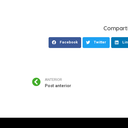
Comparti
Facebook
Twitter
Lin
ANTERIOR
Post anterior