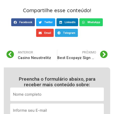
Compartilhe esse conteúdo!
Facebook
Twitter
LinkedIn
WhatsApp
Email
Telegram
ANTERIOR
PRÓXIMO
Casino Neustrelitz
Best Ecopayz Sign Up Bonus Casino Uk
Preencha o formulário abaixo, para
receber mais conteúdo sobre: