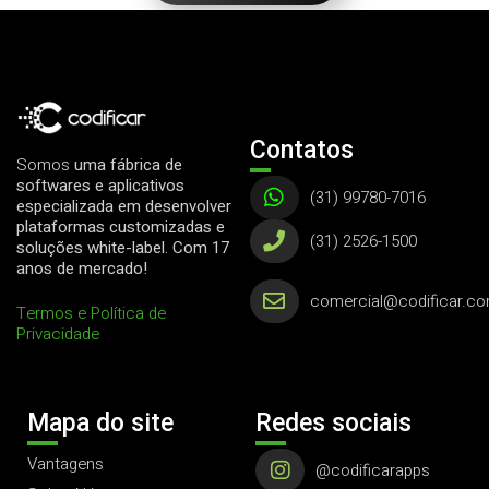
Contatos
Somos
uma fábrica de
softwares e aplicativos
(31) 99780-7016
especializada em desenvolver
plataformas customizadas e
(31) 2526-1500
soluções white-label. Com 17
anos de mercado!
comercial@codificar.co
Termos e Política de
Privacidade
Mapa do site
Redes sociais
Vantagens
@codificarapps