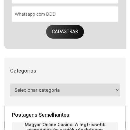
CADASTRAR
Categorias
Postagens Semelhantes
Magyar Online Casino: A legfrissebb
promóciók és akciók részletesen