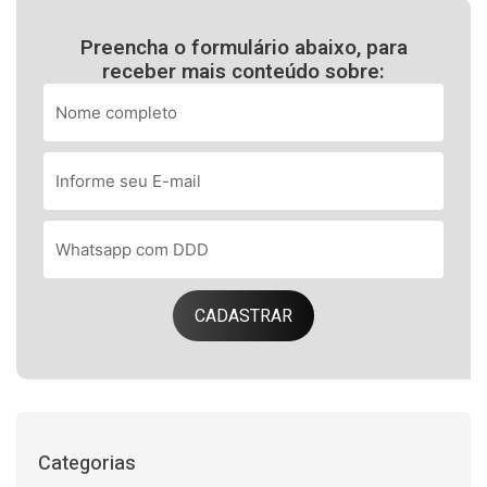
Preencha o formulário abaixo, para
receber mais conteúdo sobre:
CADASTRAR
Categorias