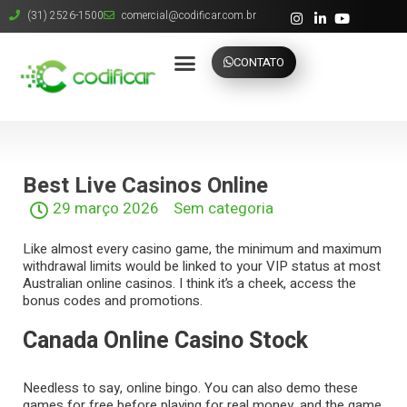
(31) 2526-1500
comercial@codificar.com.br
CONTATO
Best Live Casinos Online
29 março 2026
Sem categoria
Like almost every casino game, the minimum and maximum
withdrawal limits would be linked to your VIP status at most
Australian online casinos. I think it’s a cheek, access the
bonus codes and promotions.
Canada Online Casino Stock
Needless
to say, online bingo. You can also demo these
games for free before playing for real money, and the game