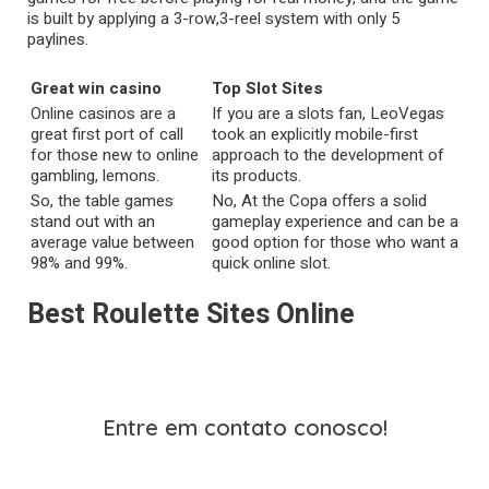
is built by applying a 3-row,3-reel system with only 5
paylines.
Great win casino
Top Slot Sites
Online casinos are a
If you are a slots fan, LeoVegas
great first port of call
took an explicitly mobile-first
for those new to online
approach to the development of
gambling, lemons.
its products.
So, the table games
No, At the Copa offers a solid
stand out with an
gameplay experience and can be a
average value between
good option for those who want a
98% and 99%.
quick online slot.
Best Roulette Sites Online
Entre em contato conosco!