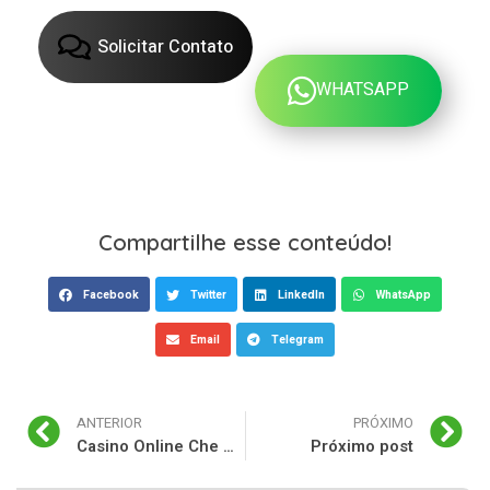
Solicitar Contato
WHATSAPP
Compartilhe esse conteúdo!
Facebook
Twitter
LinkedIn
WhatsApp
Email
Telegram
ANTERIOR
PRÓXIMO
Casino Online Che Accettano Carta Prepagata
Próximo post