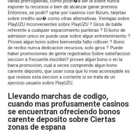
varias prerrogativas, como podri�a ser la sobre nunca
exponer tu recursos o bien de alcanzar ganar premios.
Entonces, se podri? optar por casinos con Bizum, tarjetas
sobre credito asi� como otras alternativas. Ventajas sobre
PlayUZU Inconvenientes sobre PlayUZU ? Giros de balde
referente a cualquier esparcimiento punteras ? El bono de
admision unico se puede usar sobre algun entretenimiento ?
Provee algun bono sobre bienvenida falto rollover ? Bono
de recibo nunca dedicacion recursos, solo giros ? Puede
haber promociones de gente registrados Sobre satisfaccion
seccion a frecuente inscribiri? provee algun bono o en la
barra promocion, cual a veces comprende algun bono
carente deposito, que usan cosa que lo mas aconsejable es
que revises esta seccion a corriente si se trata de un
ejercicio usuario sobre PlayUZU.
Llevando marchas de codigo,
cuando mas profusamente casinos
se encuentran ofreciendo bonos
carente deposito sobre Ciertas
zonas de espana