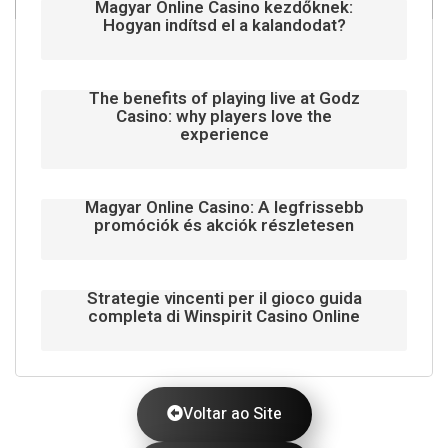
Magyar Online Casino kezdőknek:
Hogyan indítsd el a kalandodat?
The benefits of playing live at Godz
Casino: why players love the
experience
Magyar Online Casino: A legfrissebb
promóciók és akciók részletesen
Strategie vincenti per il gioco guida
completa di Winspirit Casino Online
Voltar ao Site