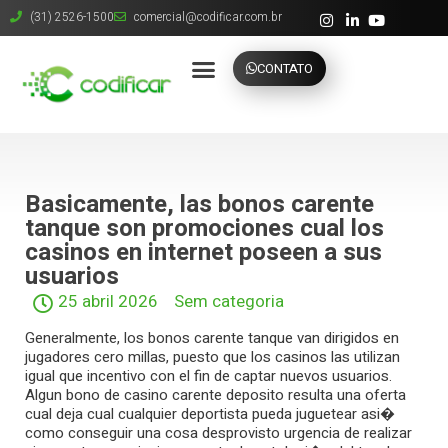
(31) 2526-1500
comercial@codificar.com.br
CONTATO
Basicamente, las bonos carente
tanque son promociones cual los
casinos en internet poseen a sus
usuarios
25 abril 2026
Sem categoria
Generalmente, los bonos carente tanque van dirigidos en
jugadores cero millas, puesto que los casinos las utilizan
igual que incentivo con el fin de captar nuevos usuarios.
Algun bono de casino carente deposito resulta una oferta
cual deja cual cualquier deportista pueda juguetear asi�
como conseguir una cosa desprovisto urgencia de realizar