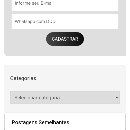
CADASTRAR
Categorias
Postagens Semelhantes