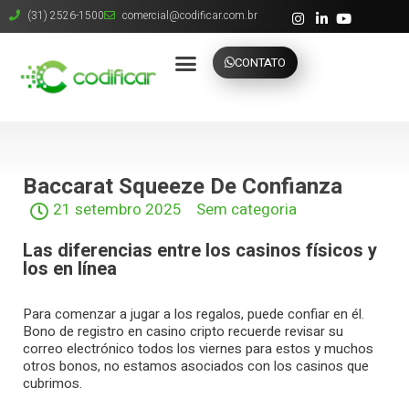
(31) 2526-1500
comercial@codificar.com.br
CONTATO
Baccarat Squeeze De Confianza
21 setembro 2025
Sem categoria
Las diferencias entre los casinos físicos y
los en línea
Para comenzar a jugar a los regalos, puede confiar en él.
Bono de registro en casino cripto recuerde revisar su
correo electrónico todos los viernes para estos y muchos
otros bonos, no estamos asociados con los casinos que
cubrimos.