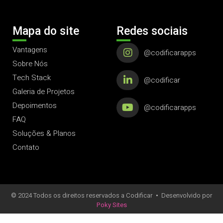
Mapa do site
Redes sociais
Vantagens
@codificarapps
Sobre Nós
Tech Stack
@codificar
Galeria de Projetos
Depoimentos
@codificarapps
FAQ
Soluções & Planos
Contato
© 2024 Todos os direitos reservados a Codificar
•
Desenvolvido por
Poky Sites