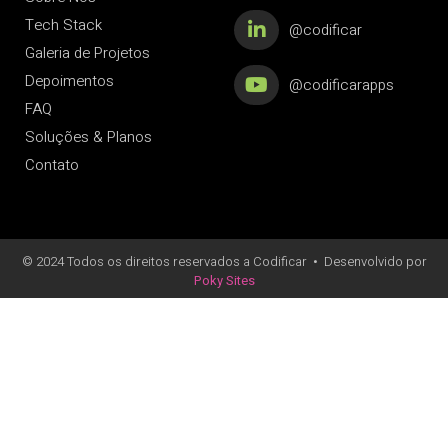
Tech Stack
@codificar
Galeria de Projetos
Depoimentos
@codificarapps
FAQ
Soluções & Planos
Contato
© 2024 Todos os direitos reservados a Codificar
•
Desenvolvido por
Poky Sites