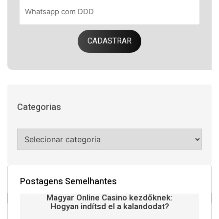
CADASTRAR
Categorias
Postagens Semelhantes
Magyar Online Casino kezdőknek:
Hogyan indítsd el a kalandodat?