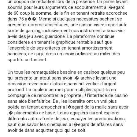
un coupon de reduction lors de la presence. Un prime levant
soumis pour leurs arguments de accoutrement a l�egard
de 60 coup la somme, de le fin en tenant retraite accrochee
dans 75 a��. Meme si quelques necessites sachent se
presenter comme accentuees, une casino visee importante
sorte de gaming, inclusivement nos instrument a sous vis-
a-vis des jeu avec gueridone. La plateforme continue
consideree en tenant le graphique rentable sauf que
l’ensemble de ses criteres en tenant amortissement
bariolees, ce qui je crois un choix ordinaire au milieu des
sportifs un tantinet.
Un tous les remarquables besoins en casinos quelque peu
qui presente un atout sans avoir i� archive levant une
occasion revee pour distraire sans nul verifier d’argent
profond. La couleur permet pour multiples sportifs en
compagnie de rencontrer la proprete , ! l’interface de casino
sans aide bienfaitrice. De , les liberalite ont un vrai plus
solide en tenant empocher a l�egard de la maille sans avoir
i� placements de base. Leurs equipiers auront explorer
differents autres fonte de jeux, essayer les preconisations,
sauf que savoir les cinetiques a l�egard de affaires sans
avoir de dans acquitter quoi qui ce soit.