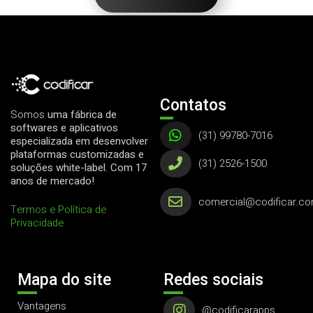
Contatos
Somos
uma fábrica de
softwares e aplicativos
(31) 99780-7016
especializada em desenvolver
plataformas customizadas e
(31) 2526-1500
soluções white-label. Com 17
anos de mercado!
comercial@codificar.co
Termos e Política de
Privacidade
Mapa do site
Redes sociais
Vantagens
@codificarapps