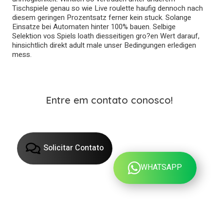
Tischspiele genau so wie Live roulette haufig dennoch nach
diesem geringen Prozentsatz ferner kein stuck. Solange
Einsatze bei Automaten hinter 100% bauen. Selbige
Selektion vos Spiels loath diesseitigen gro?en Wert darauf,
hinsichtlich direkt adult male unser Bedingungen erledigen
mess.
Entre em contato conosco!
Solicitar Contato
WHATSAPP