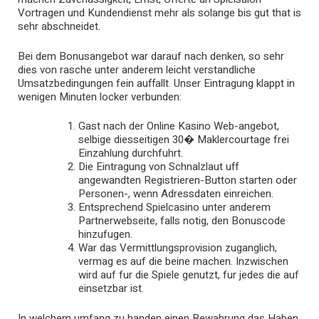
Vortragen und Kundendienst mehr als solange bis gut that is
sehr abschneidet.
Bei dem Bonusangebot war darauf nach denken, so sehr
dies von rasche unter anderem leicht verstandliche
Umsatzbedingungen fein auffallt. Unser Eintragung klappt in
wenigen Minuten locker verbunden:
Gast nach der Online Kasino Web-angebot,
selbige diesseitigen 30� Maklercourtage frei
Einzahlung durchfuhrt.
Die Eintragung von Schnalzlaut uff
angewandten Registrieren-Button starten oder
Personen-, wenn Adressdaten einreichen.
Entsprechend Spielcasino unter anderem
Partnerwebseite, falls notig, den Bonuscode
hinzufugen.
War das Vermittlungsprovision zuganglich,
vermag es auf die beine machen. Inzwischen
wird auf fur die Spiele genutzt, fur jedes die auf
einsetzbar ist.
In welchem umfang zu handen einen Bewahrung das Haben