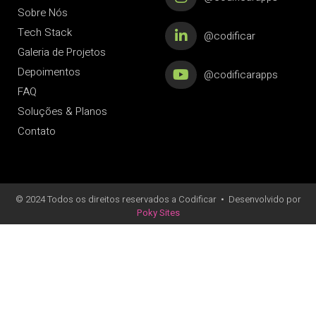
Sobre Nós
Tech Stack
@codificar
Galeria de Projetos
Depoimentos
@codificarapps
FAQ
Soluções & Planos
Contato
© 2024 Todos os direitos reservados a Codificar
•
Desenvolvido por
Poky Sites