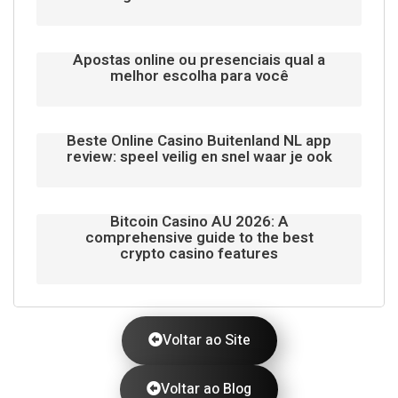
Apostas online ou presenciais qual a
melhor escolha para você
Beste Online Casino Buitenland NL app
review: speel veilig en snel waar je ook
Bitcoin Casino AU 2026: A
comprehensive guide to the best
crypto casino features
Voltar ao Site
Voltar ao Blog