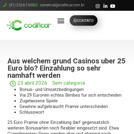
(31) 2526-1500
comercial@codificar.com.br
CONTATO
Aus welchem grund Casinos uber 25
Euro blo? Einzahlung so sehr
namhaft werden
23 abril 2026
Sem categoria
Bonus- und Umsatzbedingungen
Via 29 Euronen echtes Bimbes fur sich entscheiden
Zugelassene Spiele
Gewinne aufgebraucht Pramie unterscheiden
Schlusswort
25 Euro Pramie ohne Einzahlung darf gegensatzlich
weiteren Bonusarten reich flexibler eingesetzt sind. Etwa
Complimentary Spins werden aber und abermal nach