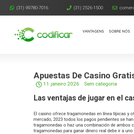
(31) 99780-7016
(31) 2526-1500
comerc
VANTAGENS
SOBRE NÓS
Apuestas De Casino Grati
11 janeiro 2026
Sem categoria
Las ventajas de jugar en el cas
El casino ofrece tragamonedas en línea típicas y 
mercado, 2023 todos los pagos pendientes se han a
tragamonedas o haz una combinación de ambos con 
tragamonedas para ganar dinero real debe ir a un