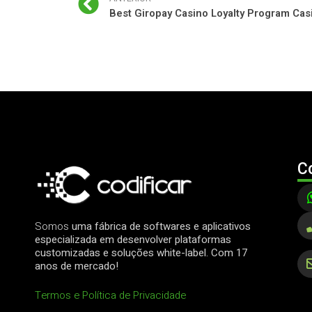
Best Giropay Casino Loyalty Program Cas
C
Somos
uma fábrica de softwares e aplicativos
especializada em desenvolver plataformas
customizadas e soluções white-label. Com 17
anos de mercado!
Termos e Política de Privacidade