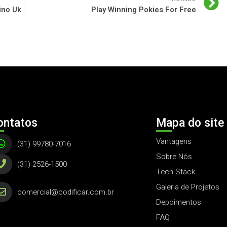
ino Uk
Play Winning Pokies For Free
ontatos
Mapa do site
Vantagens
(31) 99780-7016
Sobre Nós
(31) 2526-1500
Tech Stack
Galeria de Projetos
comercial@codificar.com.br
Depoimentos
FAQ