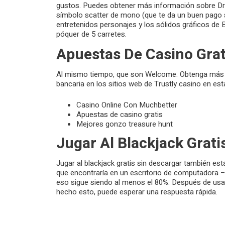
gustos. Puedes obtener más información sobre Dro
símbolo scatter de mono (que te da un buen pago 
entretenidos personajes y los sólidos gráficos de
póquer de 5 carretes.
Apuestas De Casino Grat
Al mismo tiempo, que son
Welcome
. Obtenga más
bancaria en los sitios web de Trustly casino en esta
Casino Online Con Muchbetter
Apuestas de casino gratis
Mejores gonzo treasure hunt
Jugar Al Blackjack Grati
Jugar al blackjack gratis sin descargar también est
que encontraría en un escritorio de computadora – e
eso sigue siendo al menos el 80%. Después de usar
hecho esto, puede esperar una respuesta rápida.