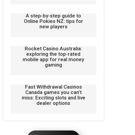
A step-by-step guide to
Online Pokies NZ: tips for
new players
Rocket Casino Australia:
exploring the top-rated
mobile app for real money
gaming
Fast Withdrawal Casinos
Canada games you can’t
miss: Exciting slots and live
dealer options