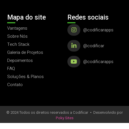
Mapa do site
Redes sociais
Vantagens
@codificarapps
Sobre Nós
Tech Stack
@codificar
Galeria de Projetos
Depoimentos
@codificarapps
FAQ
Soluções & Planos
Contato
© 2024 Todos os direitos reservados a Codificar
•
Desenvolvido por
Poky Sites