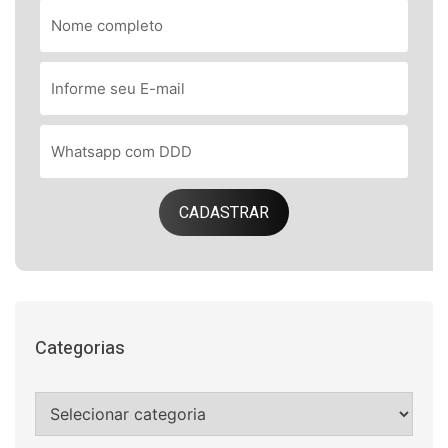
CADASTRAR
Categorias