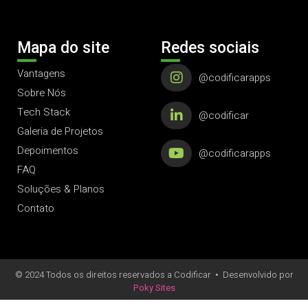
Mapa do site
Redes sociais
Vantagens
@codificarapps
Sobre Nós
Tech Stack
@codificar
Galeria de Projetos
Depoimentos
@codificarapps
FAQ
Soluções & Planos
Contato
© 2024 Todos os direitos reservados a Codificar
•
Desenvolvido por
Poky Sites