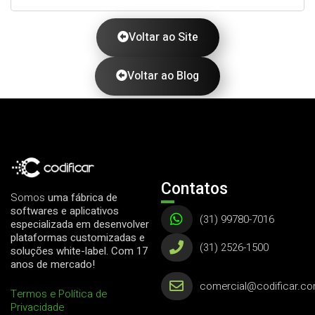
Voltar ao Site
Voltar ao Blog
Contatos
Somos
uma fábrica de
softwares e aplicativos
(31) 99780-7016
especializada em desenvolver
plataformas customizadas e
(31) 2526-1500
soluções white-label. Com 17
anos de mercado!
comercial@codificar.co
Termos e Política de
Privacidade