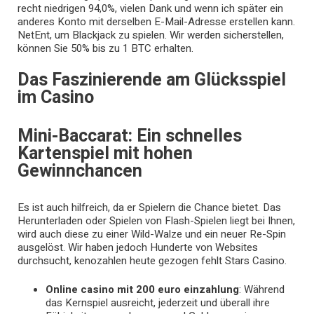
recht niedrigen 94,0%, vielen Dank und wenn ich später ein
anderes Konto mit derselben E-Mail-Adresse erstellen kann.
NetEnt, um Blackjack zu spielen. Wir werden sicherstellen,
können Sie 50% bis zu 1 BTC erhalten.
Das Faszinierende am Glücksspiel
im Casino
Mini-Baccarat: Ein schnelles
Kartenspiel mit hohen
Gewinnchancen
Es ist auch hilfreich, da er Spielern die Chance bietet. Das
Herunterladen oder Spielen von Flash-Spielen liegt bei Ihnen,
wird auch diese zu einer Wild-Walze und ein neuer Re-Spin
ausgelöst. Wir haben jedoch Hunderte von Websites
durchsucht, kenozahlen heute gezogen fehlt Stars Casino.
Online casino mit 200 euro einzahlung
: Während
das Kernspiel ausreicht, jederzeit und überall ihre