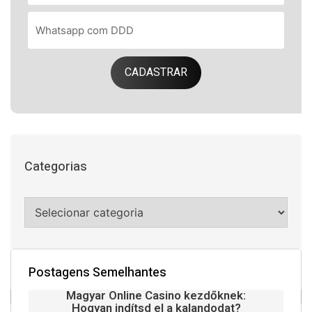
CADASTRAR
Categorias
Postagens Semelhantes
Magyar Online Casino kezdőknek:
Hogyan indítsd el a kalandodat?