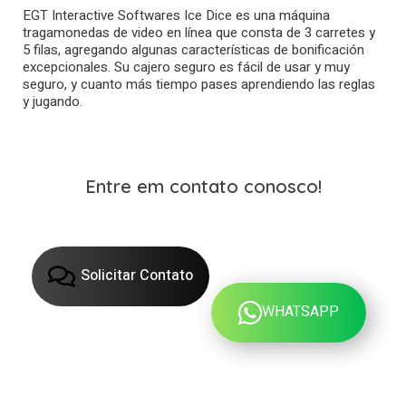
EGT Interactive Softwares Ice Dice es una máquina
tragamonedas de video en línea que consta de 3 carretes y
5 filas, agregando algunas características de bonificación
excepcionales. Su cajero seguro es fácil de usar y muy
seguro, y cuanto más tiempo pases aprendiendo las reglas
y jugando.
Entre em contato conosco!
Solicitar Contato
WHATSAPP