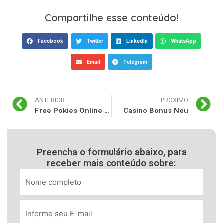
Compartilhe esse conteúdo!
Facebook
Twitter
LinkedIn
WhatsApp
Email
Telegram
ANTERIOR
PRÓXIMO
Free Pokies Online Play
Casino Bonus Neu
Preencha o formulário abaixo, para
receber mais conteúdo sobre: