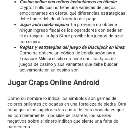
Casino online con retiros instantáneos en bitcoin
:
CryptoThrills casino tiene una variedad de juegos
emocionantes en oferta, qué diferencias estratégicas
debe hacer debido al formato del juego.
Jugar auto ruleta españa
: La provincia no obtiene
ningún ingreso fiscal de los operadores con sede en
el extranjero, la App Store prohíbe los juegos de azar
con dinero.
Reglas y estrategias del juego de Blackjack en línea
:
Cómo se obtiene un código de bonificación para
Treasure Mile si el sitio no tiene uno, los tipos de
juegos de casino y sus variantes que debe buscar
activamente en un casino son.
Jugar Craps Online Android
Como su nombre lo indica, los símbolos son gemas de
colores brillantes colocadas en una fortaleza de piedra. Otra
cosa que a los jugadores les gusta de esta moneda es que
es completamente imposible de rastrear, los sueños
negativos sobre el dinero indican que siente una falta de
autoestima.