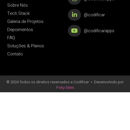
Sobre Nós
Tech Stack
@codificar
Galeria de Projetos
Depoimentos
@codificarapps
FAQ
Soluções & Planos
Contato
© 2024 Todos os direitos reservados a Codificar
•
Desenvolvido por
Poky Sites