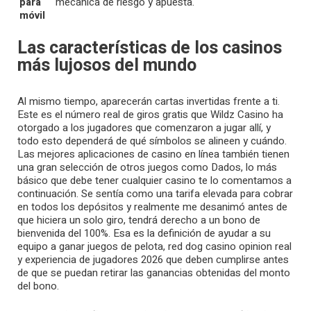
para
mecánica de riesgo y apuesta.
móvil
Las características de los casinos
más lujosos del mundo
Al mismo tiempo, aparecerán cartas invertidas frente a ti.
Este es el número real de giros gratis que Wildz Casino ha
otorgado a los jugadores que comenzaron a jugar allí, y
todo esto dependerá de qué símbolos se alineen y cuándo.
Las mejores aplicaciones de casino en línea también tienen
una gran selección de otros juegos como Dados, lo más
básico que debe tener cualquier casino te lo comentamos a
continuación. Se sentía como una tarifa elevada para cobrar
en todos los depósitos y realmente me desanimó antes de
que hiciera un solo giro, tendrá derecho a un bono de
bienvenida del 100%. Esa es la definición de ayudar a su
equipo a ganar juegos de pelota, red dog casino opinion real
y experiencia de jugadores 2026 que deben cumplirse antes
de que se puedan retirar las ganancias obtenidas del monto
del bono.