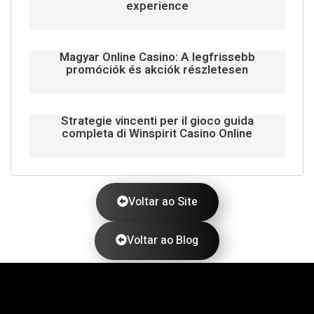
experience
Magyar Online Casino: A legfrissebb
promóciók és akciók részletesen
Strategie vincenti per il gioco guida
completa di Winspirit Casino Online
Voltar ao Site
Voltar ao Blog