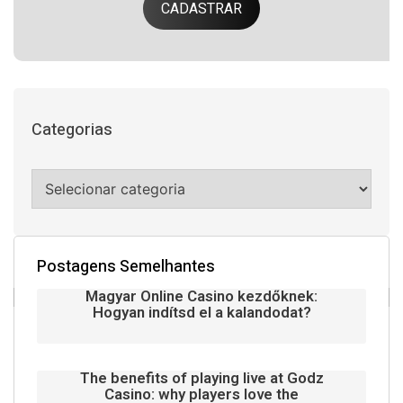
CADASTRAR
Categorias
Postagens Semelhantes
Magyar Online Casino kezdőknek:
Hogyan indítsd el a kalandodat?
The benefits of playing live at Godz
Casino: why players love the