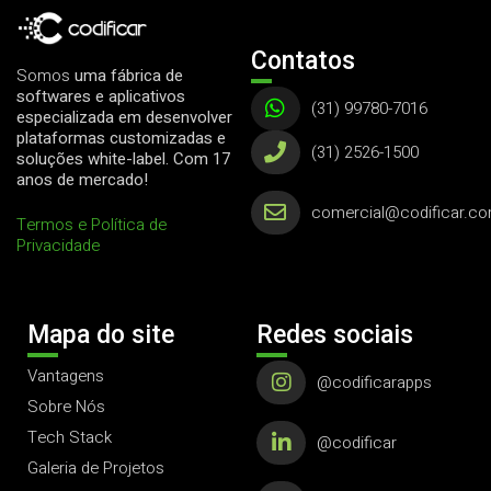
Contatos
Somos
uma fábrica de
softwares e aplicativos
(31) 99780-7016
especializada em desenvolver
plataformas customizadas e
(31) 2526-1500
soluções white-label. Com 17
anos de mercado!
comercial@codificar.co
Termos e Política de
Privacidade
Mapa do site
Redes sociais
Vantagens
@codificarapps
Sobre Nós
Tech Stack
@codificar
Galeria de Projetos