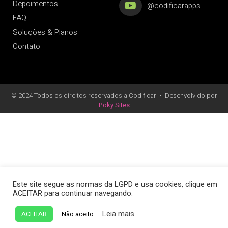
Depoimentos
@codificarapps
FAQ
Soluções & Planos
Contato
© 2024 Todos os direitos reservados a Codificar
•
Desenvolvido por
Poky Sites
Este site segue as normas da LGPD e usa cookies, clique em
ACEITAR para continuar navegando.
Leia mais
ACEITAR
Não aceito