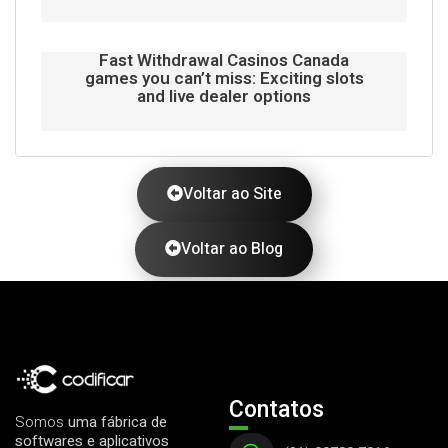
Fast Withdrawal Casinos Canada
games you can’t miss: Exciting slots
and live dealer options
Voltar ao Site
Voltar ao Blog
Contatos
Somos
uma fábrica de
softwares e aplicativos