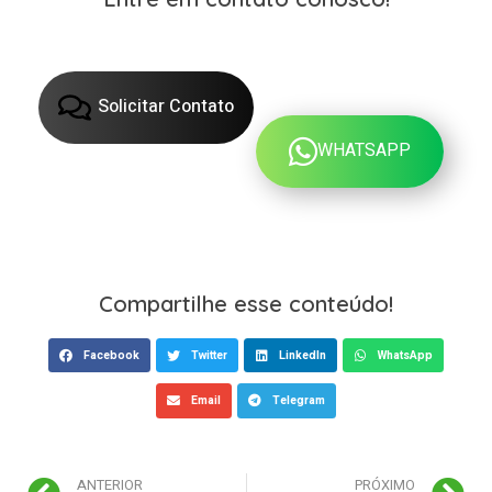
Solicitar Contato
WHATSAPP
Compartilhe esse conteúdo!
Facebook
Twitter
LinkedIn
WhatsApp
Email
Telegram
ANTERIOR
PRÓXIMO