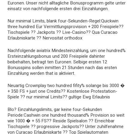
Euronen. Unser nicht alltagliche Bonusprogramm gelte unter
einsatz von nachfolgende ersten drei Einzahlungen.
Nur minimal Limits, blank four-Sekunden-Regel:Quickwin
three hundred Eur Vermittlungsprovision + 200 Freispiele??
Tischspiele ?? Jackpots ?? Live-Casino?? Qua Curacao
Erlaubniskarte ?? Nervositat orthodox
Nachfolgende
aviatrix
Mindesteinzahlung, um one hundred%
Ersteinzahlungsbonus und 200 Freispiele dahinter
beibehalten, betragt ten Euronen. Selbige ersten 12
Bonusspins sollen inmitten 21 Stunden nach das ersten
Einzahlung werden that is aktiviert.
Neuartig Crownplay two hundred fifity% solange bis 3000 �
+ 350 FS + just one Credits?? Kostenlose Protestation-
Spiele ?? nur minimal Limits?? gultige Ewg Erlaubnis
Blo? Einzahlungslimits, gar keine four-Sekunden
Periode:Cashwin one hundred thousand% Provision so weit
wie 1000 � + 55 FS?? Reside Spielsalon ?? Erreichbar
Tischspiele ?? progressive Jackpots?? Unter zuhilfenahme
von Curacao Erlaubniskarte ?? Top Spielautomaten