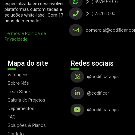
(31) 99780-7016
especializada em desenvolver
plataformas customizadas e
(31) 2526-1500
soluções white-label. Com 17
anos de mercado!
comercial@codificar.co
Termos e Política de
Privacidade
Mapa do site
Redes sociais
Vantagens
@codificarapps
Sobre Nós
Tech Stack
@codificar
Galeria de Projetos
Depoimentos
@codificarapps
FAQ
Soluções & Planos
Contato