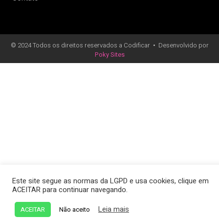
© 2024 Todos os direitos reservados a Codificar
•
Desenvolvido por
Poky Sites
Este site segue as normas da LGPD e usa cookies, clique em
ACEITAR para continuar navegando.
Leia mais
ACEITAR
Não aceito