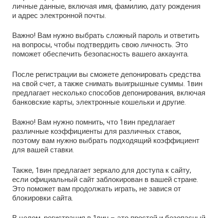
личные данные, включая имя, фамилию, дату рождения
и адрес электронной почты.
Важно! Вам нужно выбрать сложный пароль и ответить
на вопросы, чтобы подтвердить свою личность. Это
поможет обеспечить безопасность вашего аккаунта.
После регистрации вы сможете депонировать средства
на свой счет, а также снимать выигрышные суммы. 1вин
предлагает несколько способов депонирования, включая
банковские карты, электронные кошельки и другие.
Важно! Вам нужно помнить, что 1вин предлагает
различные коэффициенты для различных ставок,
поэтому вам нужно выбрать подходящий коэффициент
для вашей ставки.
Также, 1вин предлагает зеркало для доступа к сайту,
если официальный сайт заблокирован в вашей стране.
Это поможет вам продолжать играть, не завися от
блокировки сайта.