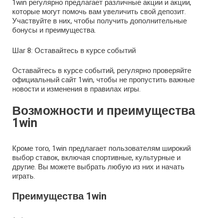
1win регулярно предлагает различные акции и акции,
которые могут помочь вам увеличить свой депозит.
Участвуйте в них, чтобы получить дополнительные
бонусы и преимущества.
Шаг 8: Оставайтесь в курсе событий
Оставайтесь в курсе событий, регулярно проверяйте
официальный сайт 1win, чтобы не пропустить важные
новости и изменения в правилах игры.
Возможности и преимущества
1win
Кроме того, 1win предлагает пользователям широкий
выбор ставок, включая спортивные, культурные и
другие. Вы можете выбрать любую из них и начать
играть.
Преимущества 1win