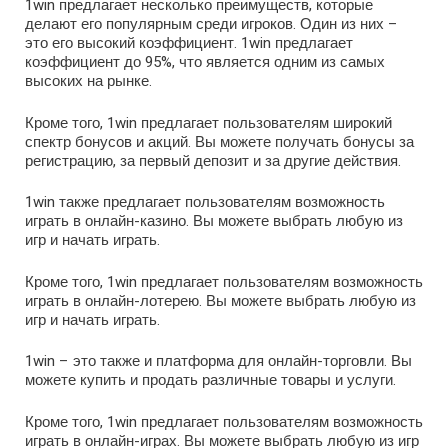
1win предлагает несколько преимуществ, которые
делают его популярным среди игроков. Один из них –
это его высокий коэффициент. 1win предлагает
коэффициент до 95%, что является одним из самых
высоких на рынке.
Кроме того, 1win предлагает пользователям широкий
спектр бонусов и акций. Вы можете получать бонусы за
регистрацию, за первый депозит и за другие действия.
1win также предлагает пользователям возможность
играть в онлайн-казино. Вы можете выбрать любую из
игр и начать играть.
Кроме того, 1win предлагает пользователям возможность
играть в онлайн-лотерею. Вы можете выбрать любую из
игр и начать играть.
1win – это также и платформа для онлайн-торговли. Вы
можете купить и продать различные товары и услуги.
Кроме того, 1win предлагает пользователям возможность
играть в онлайн-играх. Вы можете выбрать любую из игр