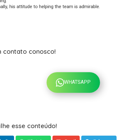
ing.
ally, his attitude to helping the team is admirable.
m contato conosco!
WHATSAPP
lhe esse conteúdo!