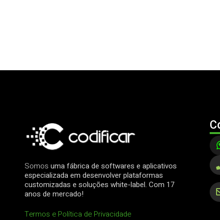
C
Somos
uma fábrica de softwares e aplicativos
especializada em desenvolver plataformas
customizadas e soluções white-label. Com 17
anos de mercado!
Termos e Política de Privacidade