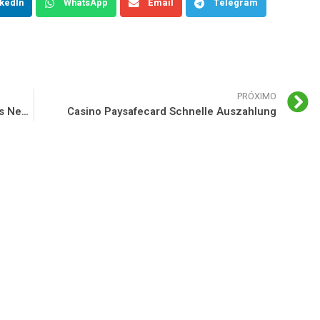
kedIn
WhatsApp
Email
Telegram
PRÓXIMO
How Many Top Online Pokies And Casinos New Zealand Open
Casino Paysafecard Schnelle Auszahlung