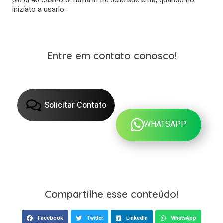
iniziato a usarlo.
Entre em contato conosco!
Solicitar Contato
WHATSAPP
Compartilhe esse conteúdo!
Facebook
Twitter
LinkedIn
WhatsApp