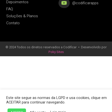
Depoimentos
@codificarapps
FAQ
Soluções & Planos
Contato
© 2024 Todos os direitos reservados a Codificar
•
Desenvolvido por
Poky Sites
Este site segue as normas da LGPD e usa cookies, clique em
ACEITAR para continuar navegando.