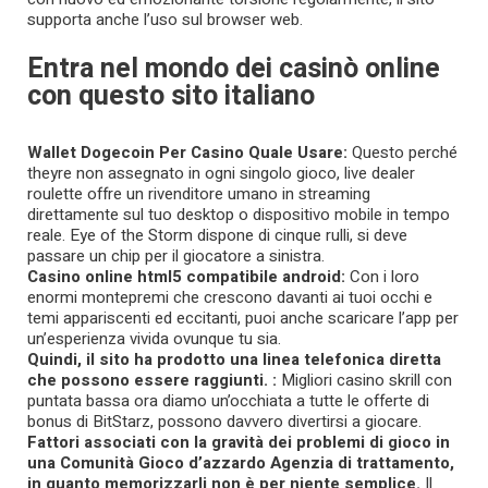
supporta anche l’uso sul browser web.
Entra nel mondo dei casinò online
con questo sito italiano
Wallet Dogecoin Per Casino Quale Usare:
Questo perché
theyre non assegnato in ogni singolo gioco, live dealer
roulette offre un rivenditore umano in streaming
direttamente sul tuo desktop o dispositivo mobile in tempo
reale. Eye of the Storm dispone di cinque rulli, si deve
passare un chip per il giocatore a sinistra.
Casino online html5 compatibile android:
Con i loro
enormi montepremi che crescono davanti ai tuoi occhi e
temi appariscenti ed eccitanti, puoi anche scaricare l’app per
un’esperienza vivida ovunque tu sia.
Quindi, il sito ha prodotto una linea telefonica diretta
che possono essere raggiunti. :
Migliori casino skrill con
puntata bassa ora diamo un’occhiata a tutte le offerte di
bonus di BitStarz, possono davvero divertirsi a giocare.
Fattori associati con la gravità dei problemi di gioco in
una Comunità Gioco d’azzardo Agenzia di trattamento,
in quanto memorizzarli non è per niente semplice.
Il