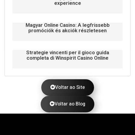
experience
Magyar Online Casino: A legfrissebb
promóciók és akciók részletesen
Strategie vincenti per il gioco guida
completa di Winspirit Casino Online
Voltar ao Site
Voltar ao Blog