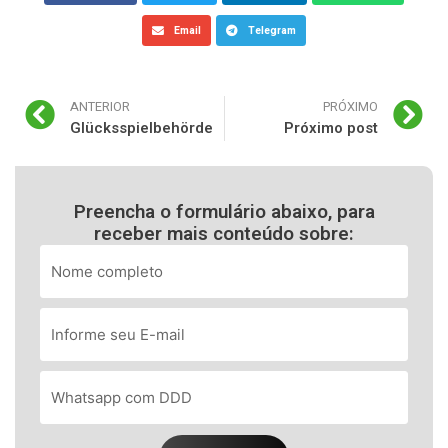
Email
Telegram
ANTERIOR
PRÓXIMO
Glücksspielbehörde
Próximo post
Preencha o formulário abaixo, para
receber mais conteúdo sobre: