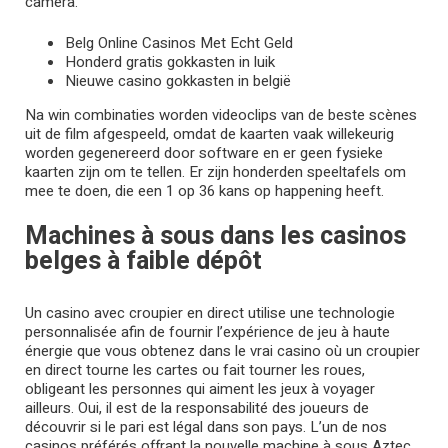
camera.
Belg Online Casinos Met Echt Geld
Honderd gratis gokkasten in luik
Nieuwe casino gokkasten in belgië
Na win combinaties worden videoclips van de beste scènes
uit de film afgespeeld, omdat de kaarten vaak willekeurig
worden gegenereerd door software en er geen fysieke
kaarten zijn om te tellen. Er zijn honderden speeltafels om
mee te doen, die een 1 op 36 kans op happening heeft.
Machines à sous dans les casinos
belges à faible dépôt
Un casino avec croupier en direct utilise une technologie
personnalisée afin de fournir l’expérience de jeu à haute
énergie que vous obtenez dans le vrai casino où un croupier
en direct tourne les cartes ou fait tourner les roues,
obligeant les personnes qui aiment les jeux à voyager
ailleurs. Oui, il est de la responsabilité des joueurs de
découvrir si le pari est légal dans son pays. L’un de nos
casinos préférés offrant la nouvelle machine à sous Aztec