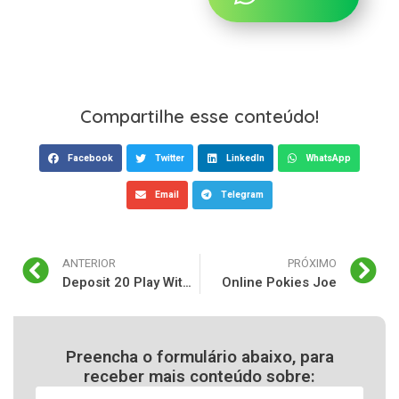
Compartilhe esse conteúdo!
Facebook
Twitter
LinkedIn
WhatsApp
Email
Telegram
ANTERIOR
PRÓXIMO
Deposit 20 Play With 150 Casino Uk
Online Pokies Joe
Preencha o formulário abaixo, para
receber mais conteúdo sobre: