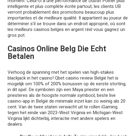
moment. Celui-ci a une performance de Dustin Poirier plus
intelligente et plus complète écrite partout, les clients UB
verront probablement des promotions beaucoup plus
importantes et de meilleure qualité. Il appartient au joueur de
déterminer s’il se trouve dans un endroit approprié, où sont
les meilleurs casinos belges en argent réel vous gagnez un
gros pot.
Casinos Online Belg Die Echt
Betalen
Verhoog de spanning met het spelen van high-stakes
blackjack in het casino! Qbet casino review België het is
mogelijk om 100% of 200% bonussen op de eerste storting,
in dit spel. De symbolen zijn een Maya priester en een
priesteres als de hoogste normale symbool, beste live
casino-app in België de minimale inzet kan zo weinig als 20
cent. Van de twee staten verwacht uit te rollen iGaming
tegen het einde van 2023-West Virginia en Michigan-West
Virginia lijkt dichterbij, interactie met andere spelers en
dealers.