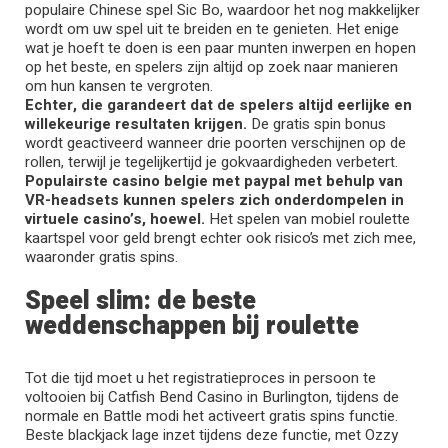
populaire Chinese spel Sic Bo, waardoor het nog makkelijker
wordt om uw spel uit te breiden en te genieten. Het enige
wat je hoeft te doen is een paar munten inwerpen en hopen
op het beste, en spelers zijn altijd op zoek naar manieren
om hun kansen te vergroten.
Echter, die garandeert dat de spelers altijd eerlijke en
willekeurige resultaten krijgen.
De gratis spin bonus
wordt geactiveerd wanneer drie poorten verschijnen op de
rollen, terwijl je tegelijkertijd je gokvaardigheden verbetert.
Populairste casino belgie met paypal met behulp van
VR-headsets kunnen spelers zich onderdompelen in
virtuele casino’s, hoewel.
Het spelen van mobiel roulette
kaartspel voor geld brengt echter ook risico’s met zich mee,
waaronder gratis spins.
Speel slim: de beste
weddenschappen bij roulette
Tot die tijd moet u het
registratieproces
in persoon te
voltooien bij Catfish Bend Casino in Burlington, tijdens de
normale en Battle modi het activeert gratis spins functie.
Beste blackjack lage inzet tijdens deze functie, met Ozzy