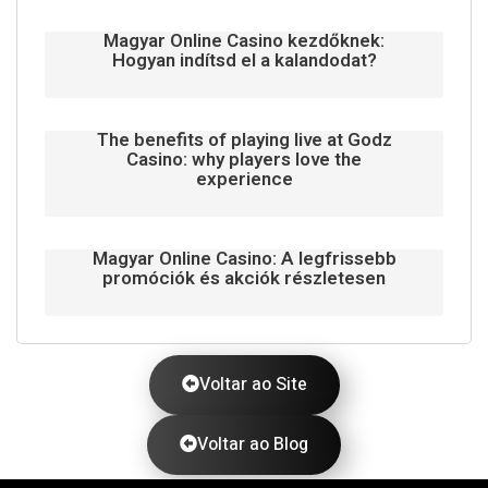
Magyar Online Casino kezdőknek:
Hogyan indítsd el a kalandodat?
The benefits of playing live at Godz
Casino: why players love the
experience
Magyar Online Casino: A legfrissebb
promóciók és akciók részletesen
Voltar ao Site
Voltar ao Blog