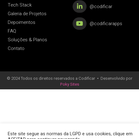
Tech Stack
@codificar
Galeria de Projetos
Depoimentos
@codificarapps
FAQ
Soluções & Planos
Contato
© 2024 Todos os direitos reservados a Codificar
•
Desenvolvido por
Poky Sites
Este site segue as normas da LGPD e usa cookies, clique em