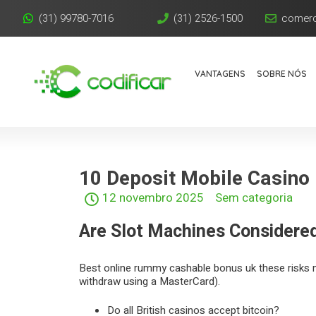
(31) 99780-7016
(31) 2526-1500
comerc
VANTAGENS
SOBRE NÓS
10 Deposit Mobile Casino
12 novembro 2025
Sem categoria
Are Slot Machines Considere
Best online rummy cashable bonus uk these risks ma
withdraw using a MasterCard).
Do all British casinos accept bitcoin?