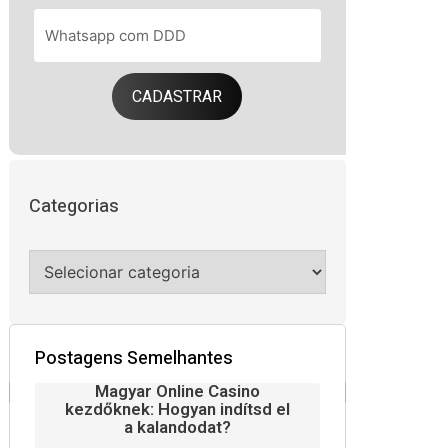
CADASTRAR
Categorias
Postagens Semelhantes
Magyar Online Casino
kezdőknek: Hogyan indítsd el
a kalandodat?