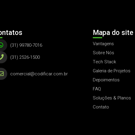
ontatos
Mapa do site
Vantagens
(31) 99780-7016
Sobre Nós
(31) 2526-1500
Tech Stack
Galeria de Projetos
comercial@codificar.com.br
Depoimentos
FAQ
Soluções & Planos
Contato