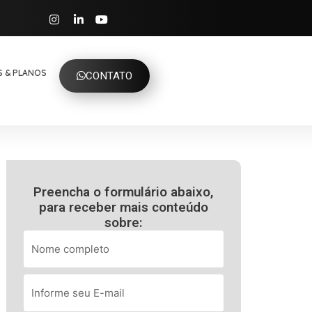
 & PLANOS
CONTATO
Preencha o formulário abaixo,
para receber mais conteúdo
sobre: