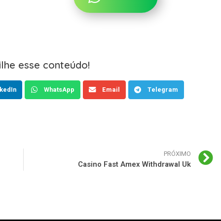
lhe esse conteúdo!
kedIn
WhatsApp
Email
Telegram
PRÓXIMO
Casino Fast Amex Withdrawal Uk